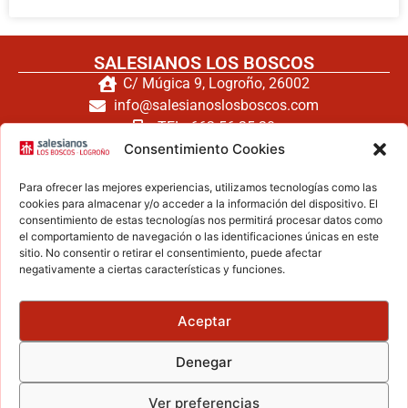
SALESIANOS LOS BOSCOS
C/ Múgica 9, Logroño, 26002
info@salesianoslosboscos.com
TEL: 662 56 25 20
TEL: 941 240 171
Consentimiento Cookies
FAX: 941 260 794
Para ofrecer las mejores experiencias, utilizamos tecnologías como las
cookies para almacenar y/o acceder a la información del dispositivo. El
consentimiento de estas tecnologías nos permitirá procesar datos como
el comportamiento de navegación o las identificaciones únicas en este
Haz clic para aceptar cookies de
sitio. No consentir o retirar el consentimiento, puede afectar
negativamente a ciertas características y funciones.
marketing y permitir este contenido
Aceptar
ZONA LEGAL
Denegar
Aviso legal
Política de privacidad
Ver preferencias