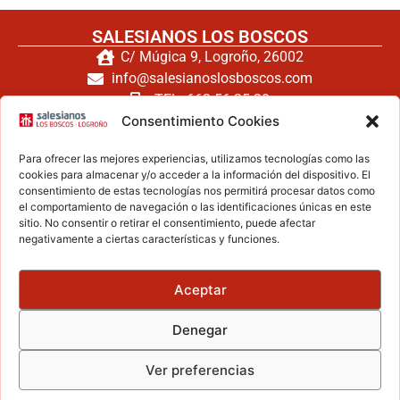
SALESIANOS LOS BOSCOS
C/ Múgica 9, Logroño, 26002
info@salesianoslosboscos.com
TEL: 662 56 25 20
TEL: 941 240 171
Consentimiento Cookies
FAX: 941 260 794
Para ofrecer las mejores experiencias, utilizamos tecnologías como las
cookies para almacenar y/o acceder a la información del dispositivo. El
consentimiento de estas tecnologías nos permitirá procesar datos como
el comportamiento de navegación o las identificaciones únicas en este
Haz clic para aceptar cookies de
sitio. No consentir o retirar el consentimiento, puede afectar
negativamente a ciertas características y funciones.
marketing y permitir este contenido
Aceptar
ZONA LEGAL
Denegar
Aviso legal
Política de privacidad
Ver preferencias
Política de cookies