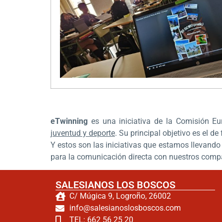
eTwinning
es una iniciativa de la Comisión E
juventud y deporte
. Su principal objetivo es el 
Y estos son las iniciativas que estamos llevando
para la comunicación directa con nuestros comp
SALESIANOS LOS BOSCOS
C/ Múgica 9, Logroño, 26002
info@salesianoslosboscos.com
TEL: 662 56 25 20