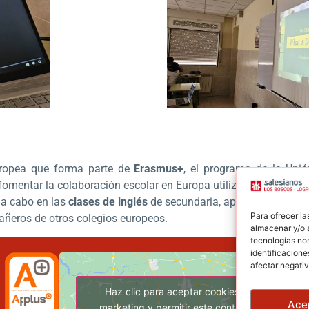
uropea que forma parte de
Erasmus+
, el programa de la Uni
de fomentar la colaboración escolar en Europa utilizando las tecn
 a cabo en las
clases de inglés
de secundaria, aprendemos, col
Para ofrecer la
añeros de otros colegios europeos.
almacenar y/o a
tecnologías no
identificacione
afectar negativ
Haz clic para aceptar cookies de
Ace
marketing y permitir este contenido