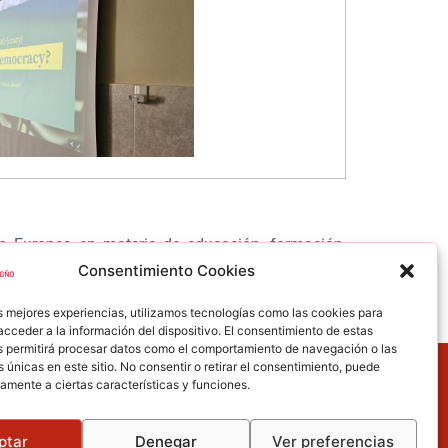
ón Europea en materia de
educación, formación,
ologías de la información y la comunicación.
Consentimiento Cookies
aboramos y utilizamos el idioma que aprendemos
s mejores experiencias, utilizamos tecnologías como las cookies para
cceder a la información del dispositivo. El consentimiento de estas
s permitirá procesar datos como el comportamiento de navegación o las
s únicas en este sitio. No consentir o retirar el consentimiento, puede
ZONA LEGAL
amente a ciertas características y funciones.
Aviso legal
Política de privacidad
ptar
Denegar
Ver preferencias
Política de cookies