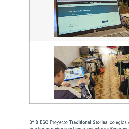
3º D ESO
Proyecto
Traditional Stories
: colegios