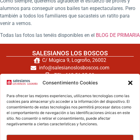
Como siempre, queremos agradecer el esfuerzo de profes y
alumnos para conseguir unos bailes tan espectaculares. Pero
también a todos los familiares que sacasteis un ratito para
venir a vernos.
Todas las fotos las tenéis disponibles en el
BLOG DE PRIMARIA
SALESIANOS LOS BOSCOS
C/ Múgica 9, Logroño, 26002
info@salesianoslosboscos.com
TEL: 662 56 25 20
TEL: 941 240 171
Consentimiento Cookies
FAX: 941 260 794
Para ofrecer las mejores experiencias, utilizamos tecnologías como las
cookies para almacenar y/o acceder a la información del dispositivo. El
consentimiento de estas tecnologías nos permitirá procesar datos como
el comportamiento de navegación o las identificaciones únicas en este
Haz clic para aceptar cookies de
sitio. No consentir o retirar el consentimiento, puede afectar
negativamente a ciertas características y funciones.
marketing y permitir este contenido