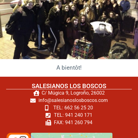
A bientôt!
SALESIANOS LOS BOSCOS
C/ Múgica 9, Logroño, 26002
info@salesianoslosboscos.com
TEL: 662 56 25 20
TEL: 941 240 171
FAX: 941 260 794