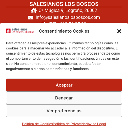
SALESIANOS LOS BOSCOS
C/ Múgica 9, Logroño, 26002
info@salesianoslosboscos.com
TEL: 662 56 25 20
Consentimiento Cookies
TEL: 941 240 171
FAX: 941 260 794
Para ofrecer las mejores experiencias, utilizamos tecnologías como las
cookies para almacenar y/o acceder a la información del dispositivo. El
consentimiento de estas tecnologías nos permitirá procesar datos como
el comportamiento de navegación o las identificaciones únicas en este
Haz clic para aceptar cookies de
sitio. No consentir o retirar el consentimiento, puede afectar
negativamente a ciertas características y funciones.
marketing y permitir este contenido
Aceptar
ZONA LEGAL
Denegar
Aviso legal
Política de privacidad
Ver preferencias
Política de cookies
Secretaría
Política de Cookies
Política de Privacidad
Aviso Legal