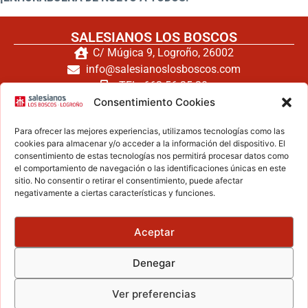
SALESIANOS LOS BOSCOS
C/ Múgica 9, Logroño, 26002
info@salesianoslosboscos.com
TEL: 662 56 25 20
TEL: 941 240 171
Consentimiento Cookies
FAX: 941 260 794
Para ofrecer las mejores experiencias, utilizamos tecnologías como las
cookies para almacenar y/o acceder a la información del dispositivo. El
consentimiento de estas tecnologías nos permitirá procesar datos como
el comportamiento de navegación o las identificaciones únicas en este
Haz clic para aceptar cookies de
sitio. No consentir o retirar el consentimiento, puede afectar
negativamente a ciertas características y funciones.
marketing y permitir este contenido
Aceptar
ZONA LEGAL
Denegar
Aviso legal
Política de privacidad
Ver preferencias
Política de cookies