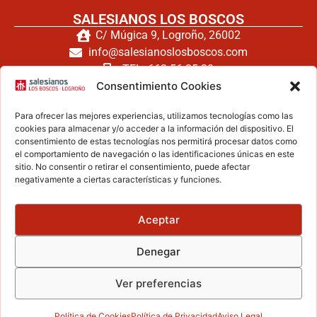
SALESIANOS LOS BOSCOS
C/ Múgica 9, Logroño, 26002
info@salesianoslosboscos.com
TEL: 662 56 25 20
Consentimiento Cookies
TEL: 941 240 171
FAX: 941 260 794
Para ofrecer las mejores experiencias, utilizamos tecnologías como las
cookies para almacenar y/o acceder a la información del dispositivo. El
consentimiento de estas tecnologías nos permitirá procesar datos como
el comportamiento de navegación o las identificaciones únicas en este
Haz clic para aceptar cookies de
sitio. No consentir o retirar el consentimiento, puede afectar
negativamente a ciertas características y funciones.
marketing y permitir este contenido
Aceptar
ZONA LEGAL
Denegar
Aviso legal
Política de privacidad
Ver preferencias
Política de cookies
Secretaría
Política de Cookies
Política de Privacidad
Aviso Legal