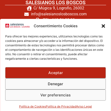
SALESIANOS LOS BOSCOS
C/ Múgica 9, Logroño, 26002
info@salesianoslosboscos.com
TEL: 662 56 25 20
TEL: 941 240 171
Consentimiento Cookies
FAX: 941 260 794
Para ofrecer las mejores experiencias, utilizamos tecnologías como las
cookies para almacenar y/o acceder a la información del dispositivo. El
consentimiento de estas tecnologías nos permitirá procesar datos como
el comportamiento de navegación o las identificaciones únicas en este
Haz clic para aceptar cookies de
sitio. No consentir o retirar el consentimiento, puede afectar
negativamente a ciertas características y funciones.
marketing y permitir este contenido
Aceptar
ZONA LEGAL
Denegar
Aviso legal
Política de privacidad
Ver preferencias
Política de cookies
Secretaría
Política de Cookies
Política de Privacidad
Aviso Legal